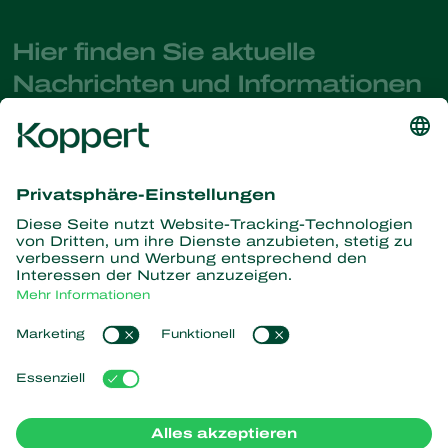
Hier finden Sie aktuelle
Nachrichten und Informationen
Melden Sie sich hier an
Partners with Nature
Raubmilben
Über Koppert
Räuber
Parasitische Wespen
Über Koppert
Nützliche Nematoden
Beliebte Links
News & Infos
Nützliche Mikroorganismen
Arbeiten bei Koppert
Pflanzenschutz
Kundenerfahrungen
Kontakt
Bestäubung
Koppert One
Koppert Global
Cookies verwalten
Impressum