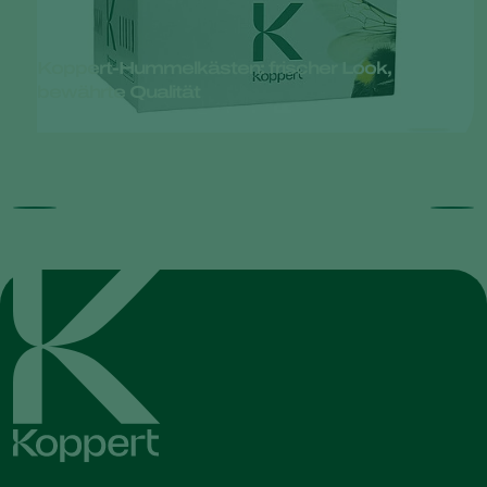
Koppert-Hummelkästen: frischer Look,
bewährte Qualität