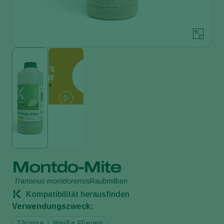
Montdo-Mite
Transeius montdorensis
Raubmilben
Kompatibilität herausfinden
Verwendungszweck:
Thripse
Weiße Fliegen