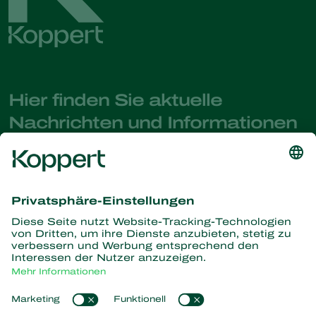
Hier finden Sie aktuelle
Nachrichten und Informationen
Melden Sie sich hier an
Partners with Nature
Raubmilben
Über Koppert
Räuber
Parasitische Wespen
Über Koppert
Nützliche Nematoden
Beliebte Links
News & Infos
Nützliche Mikroorganismen
Arbeiten bei Koppert
Pflanzenschutz