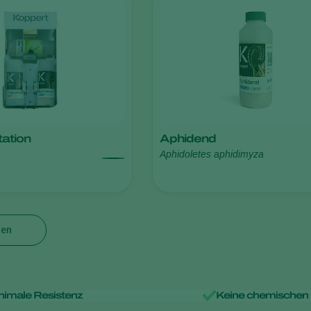
tation
Aphidend
Aphidoletes aphidimyza
gen
nimale Resistenz
Keine chemischen