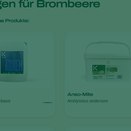
gen für Brombeere
e Produkte:
Anso-Mite
ebasis
Amblyseius andersoni