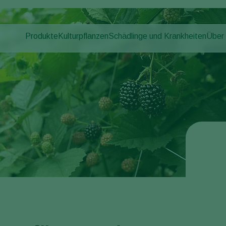
Produkte
Kulturpflanzen
Schädlinge und Krankheiten
Über
Pflanzenschädlinge
Schädlingsbekämpfung
Gemüse (geschützter Anbau)
Über
Pflanzenkrankheiten
Krankheitsbekämpfung
Zierpflanzen
News
Bestäubung
Freilandgemüse
Arbei
Pflanzenhilfsmittel
Landwirtschaftliche Kulturpflanzen
Kont
Ausbringtechnik
Monitoring