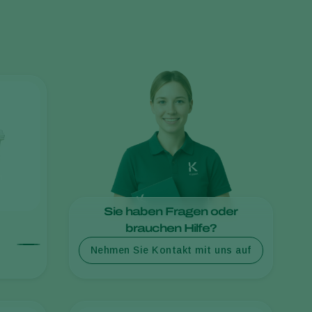
Greece
Hungary
India
Italy
Kenya
Korea
Mexico
Netherlands
Paraguay
Sie haben Fragen oder
Poland
brauchen Hilfe?
Portugal
Nehmen Sie Kontakt mit uns auf
Russia
South Africa
Spain