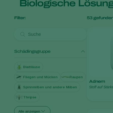
Biologische Lösun
Filter:
53
gefunden
Schädlingsgruppe
Blattläuse
Fliegen und Mücken
Raupen
Adnem
Stoff auf Stärk
Spinnmilben und andere Milben
Thripse
Alle anzeigen