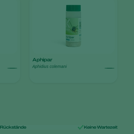
Sweden
Switzerland
Turkey
USA
United Kingdom
Aphipar
Aphidius colemani
 Rückstände
Keine Wartezeit