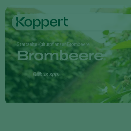
Startseite
Kulturpflanzen
Brombeere
Brombeere
Rubus spp.