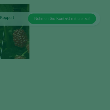
 Koppert
Nehmen Sie Kontakt mit uns auf
Koppert Global
 Koppert
Argentina
 & Infos
Austria
ten bei Koppert
Belgium
akt
Brasil
Canada (English)
Canada (French)
Ecuador
Finland (Finnish)
Finland (Swedish)
France
Germany