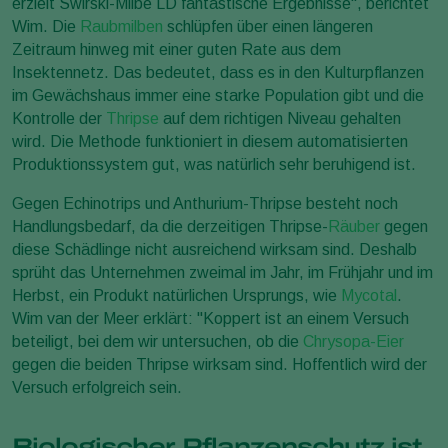
erzielt Swirski-Milbe LD fantastische Ergebnisse", berichtet
Wim. Die
Raubmilben
schlüpfen über einen längeren
Zeitraum hinweg mit einer guten Rate aus dem
Insektennetz. Das bedeutet, dass es in den Kulturpflanzen
im Gewächshaus immer eine starke Population gibt und die
Kontrolle der
Thripse
auf dem richtigen Niveau gehalten
wird. Die Methode funktioniert in diesem automatisierten
Produktionssystem gut, was natürlich sehr beruhigend ist.
Gegen Echinotrips und Anthurium-Thripse besteht noch
Handlungsbedarf, da die derzeitigen Thripse-
Räuber
gegen
diese Schädlinge nicht ausreichend wirksam sind. Deshalb
sprüht das Unternehmen zweimal im Jahr, im Frühjahr und im
Herbst, ein Produkt natürlichen Ursprungs, wie
Mycotal
.
Wim van der Meer erklärt: "Koppert ist an einem Versuch
beteiligt, bei dem wir untersuchen, ob die
Chrysopa-Eier
gegen die beiden Thripse wirksam sind. Hoffentlich wird der
Versuch erfolgreich sein.
Biologischer Pflanzenschutz ist