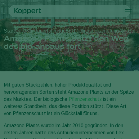
Produkte
Startseite
Kundenerfahrungen
Schädlingsbekämpfung
Amazone 
Koppert One
Ansprechpartner
Produkte
Kulturpflanzen
Amazone Plants setzt den Weg
Schädlingsbekämpfung
Kulturpflanzen
Schädlinge und Krankheiten
des bio-anbaus fort
Krankheitsbekämpfung
Gemüse (geschützter Anbau)
Schädlinge und Krankheiten
Über Koppert
Suche
Bestäubung
Zierpflanzen
Pflanzenschädlinge
Über Koppert
Pflanzenhilfsmittel
Freilandgemüse
Pflanzenkrankheiten
Über Koppert
Ausbringtechnik
Landwirtschaftliche Kulturpflanzen
News & Infos
Monitoring
Arbeiten bei Koppert
Mit guten Stückzahlen, hoher Produktqualität und
Kontakt
hervorragenden Sorten steht Amazone Plants an der Spitze
des Marktes. Der biologische
Pflanzenschutz
ist ein
weiteres Standbein, das diese Position stützt. Diese Art
von Pflanzenschutz ist ein Glücksfall für uns.
Amazone Plants wurde im Jahr 2010 gegründet. In den
ersten Jahren hatte das Anthurienunternehmen von Lex