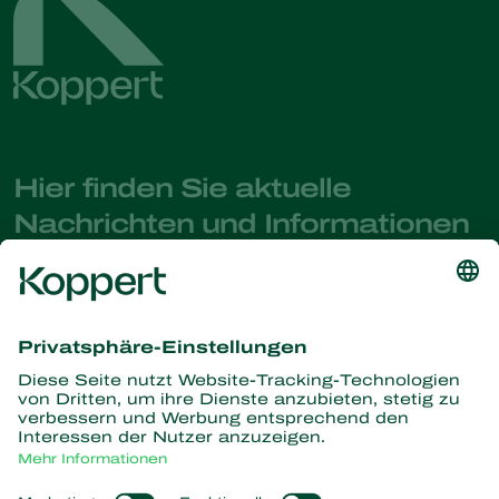
Hier finden Sie aktuelle
Nachrichten und Informationen
Melden Sie sich hier an
Partners with Nature
Raubmilben
Über Koppert
Räuber
Parasitische Wespen
Über Koppert
Nützliche Nematoden
Beliebte Links
News & Infos
Nützliche Mikroorganismen