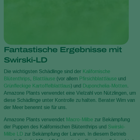
Fantastische Ergebnisse mit
Swirski-LD
Die wichtigsten Schädlinge sind der
Kalifornische
Blütenthrips
,
Blattläuse
(vor allem
Pfirsichblattläuse
und
Grünfleckige Kartoffelblattlaus
) und
Duponchelia-Motten
.
Amazone Plants verwendet eine Vielzahl von Nützlingen, um
diese Schädlinge unter Kontrolle zu halten. Berater Wim van
der Meer benennt sie für uns.
Amazone Plants verwendet
Macro-Milbe
zur Bekämpfung
der Puppen des Kalifornischen Blütenthrips und
Swirski-
Milbe LD
zur Bekämpfung der Larven. In diesem Betrieb