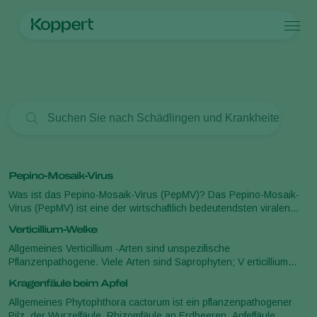
Produkte
Startseite
Suche
Koppert One
Ansprechpartner
Produkte
Kulturpflanzen
Schädlingsbekämpfung
Kulturpflanzen
Schädlinge und Krankheiten
Krankheitsbekämpfung
Gemüse (geschützter Anbau)
Schädlinge und Krankheiten
Über Koppert
Suche
Bestäubung
Zierpflanzen
Pflanzenschädlinge
Über Koppert
Pflanzenhilfsmittel
Freilandgemüse
Pflanzenkrankheiten
Über Koppert
Ausbringtechnik
Landwirtschaftliche Kulturpflanzen
News & Infos
Pepino-Mosaik-Virus
Monitoring
Arbeiten bei Koppert
Was ist das Pepino-Mosaik-Virus (PepMV)? Das Pepino-Mosaik-
Kontakt
Virus (PepMV) ist eine der wirtschaftlich bedeutendsten viralen
Krankheiten im Gewächshaus-Tomatenanbau weltweit. Aufgrund
Verticillium-Welke
seiner raschen Aus
Allgemeines Verticillium -Arten sind unspezifische
Pflanzenpathogene. Viele Arten sind Saprophyten; V erticillium
albo-atrum und Verticillum dahliae sind die am häufigsten
Kragenfäule beim Apfel
vorkommenden Erreger. Vertic
Allgemeines Phytophthora cactorum ist ein pflanzenpathogener
Pilz, der Wurzelfäule, Rhizomfäule an Erdbeeren, Apfelfäule,