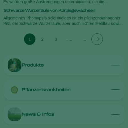
Es werden große Anstrengungen unternommen, um die
Ausbreitung des Bakteriums zu verhindern. Sobald eine Infektion
Schwarze Wurzelfäule von Kürbisgewächsen
festgestellt wird, fol
Allgemeines Phomopsis sclerotioides ist ein pflanzenpathogener
Pilz, der Schwarze Wurzelfäule, aber auch Echten Mehltau sowie
Falschen Mehltau von Kürbissgewächsen verursacht. Schadbild
Phomopsis scle
1
2
3
....
53
Produkte
Pflanzenkrankheiten
News & Infos