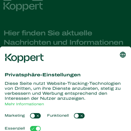
Hier finden Sie aktuelle
Nachrichten und Informationen
Melden Sie sich hier an
Partners with Nature
Raubmilben
Über Koppert
Räuber
Parasitische Wespen
Über Koppert
Nützliche Nematoden
Beliebte Links
News & Infos
Nützliche Mikroorganismen
Arbeiten bei Koppert
Pflanzenschutz
Kundenerfahrungen
Kontakt
Bestäubung
Koppert One