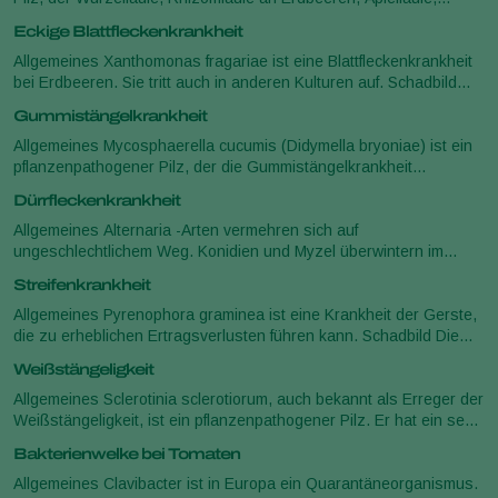
Apfelkragenfäule und Kronenfäule verursacht. Dieser Erreger hat
Eckige Blattfleckenkrankheit
ein extrem bre
Allgemeines Xanthomonas fragariae ist eine Blattfleckenkrankheit
bei Erdbeeren. Sie tritt auch in anderen Kulturen auf. Schadbild
Xanthomonas fragariae verursacht zunächst kleine, wässrige
Gummistängelkrankheit
Flecken an
Allgemeines Mycosphaerella cucumis (Didymella bryoniae) ist ein
pflanzenpathogener Pilz, der die Gummistängelkrankheit
verursacht. Schadbild Mycosphaerella cucumis verursacht bei der
Dürrfleckenkrankheit
Gurke Gewebeschäd
Allgemeines Alternaria -Arten vermehren sich auf
ungeschlechtlichem Weg. Konidien und Myzel überwintern im
Boden und auf Pflanzenrückständen und verursachen eine
Streifenkrankheit
Primärinfektion der Blätter. Sie könne
Allgemeines Pyrenophora graminea ist eine Krankheit der Gerste,
die zu erheblichen Ertragsverlusten führen kann. Schadbild Die
Symptome treten zuerst auf dem ersten, zweiten und dritten Blatt
Weißstängeligkeit
auf und
Allgemeines Sclerotinia sclerotiorum, auch bekannt als Erreger der
Weißstängeligkeit, ist ein pflanzenpathogener Pilz. Er hat ein sehr
breites Spektrum an Wirtspflanzen. Schadbild Die ersten
Bakterienwelke bei Tomaten
Symptome
Allgemeines Clavibacter ist in Europa ein Quarantäneorganismus.