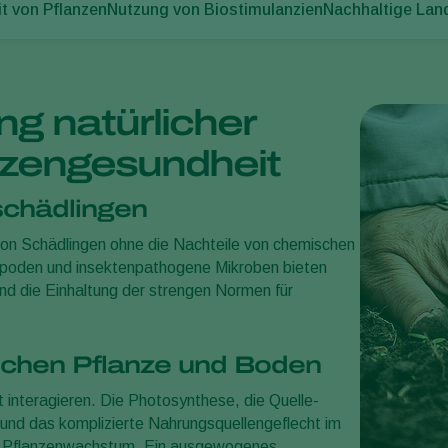
t von Pflanzen
Nutzung von Biostimulanzien
Nachhaltige Lan
g natürlicher
nzengesundheit
schädlingen
von Schädlingen ohne die Nachteile von chemischen
opoden und insektenpathogene Mikroben bieten
und die Einhaltung der strengen Normen für
ischen Pflanze und Boden
t interagieren. Die Photosynthese, die Quelle-
und das komplizierte Nahrungsquellengeflecht im
les Pflanzenwachstum. Ein ausgewogenes