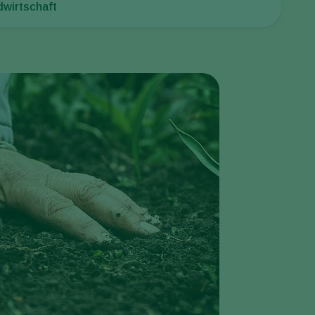
dwirtschaft
Greece
Hungary
India
Italy
Kenya
Korea
Mexico
Netherlands
Paraguay
Poland
Portugal
Russia
South Africa
Spain