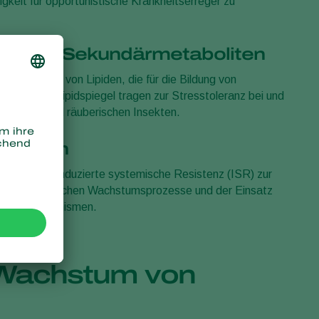
igkeit für opportunistische Krankheitserreger zu
ide und Sekundärmetaboliten
Speicherung von Lipiden, die für die Bildung von
d. Erhöhte Lipidspiegel tragen zur Stresstoleranz bei und
serregern und räuberischen Insekten.
anismen
(SAR) und induzierte systemische Resistenz (ISR) zur
ng der pflanzlichen Wachstumsprozesse und der Einsatz
 Abwehrmechanismen.
s Wachstum von