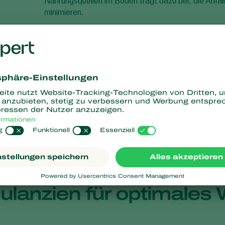
Nahrungsquellen im Boden trägt dazu bei, die Anfäll
minimieren.
Gespeicherte Energie, Lip
Überschüssige photosynthetische Energie führt zur 
pflanzlichen Sekundärmetaboliten (PSM) wichtig sin
schützen die Pflanzen vor UV-Strahlung, Krankheit
Induzierte Resistenzmech
Pflanzen setzen systemische erworbene Resistenz 
Abwehr von Krankheitserregern ein. Die Optimieru
von Biostimulanzien verstärken diese natürlichen
ulanzien für optimale