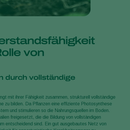
Sweden
Switzerland
Turkey
USA
erstandsfähigkeit
United Kingdom
Rolle von
durch vollständige
gt mit ihrer Fähigkeit zusammen, strukturell vollständige
e zu bilden. Da Pflanzen eine effiziente Photosynthese
stem und stimulieren so die Nahrungsquellen im Boden.
ien freigesetzt, die die Bildung von vollständigen
um entscheidend sind. Ein gut ausgebautes Netz von