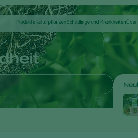
Produkte
Kulturpflanzen
Schädlinge und Krankheiten
Über
Pflanzenschädlinge
Schädlingsbekämpfung
Gemüse (geschützter Anbau)
Über
Pflanzenkrankheiten
Krankheitsbekämpfung
Zierpflanzen
News
Bestäubung
Freilandgemüse
Arbei
dheit
Pflanzenhilfsmittel
Landwirtschaftliche Kulturpflanzen
Kont
Ausbringtechnik
Monitoring
Neuh