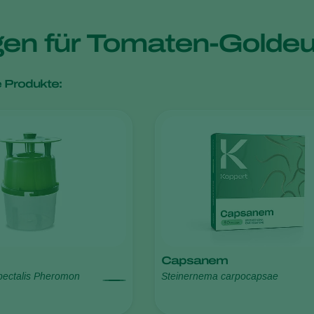
gen für Tomaten-Golde
 Produkte:
Capsanem
pectalis Pheromon
Steinernema carpocapsae