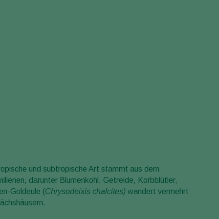
Greece
Hungary
India
Italy
Kenya
Korea
Mexico
Netherlands
Paraguay
Poland
tropische und subtropische Art stammt aus dem
Portugal
ilienen, darunter Blumenkohl, Getreide, Korbblütler,
Russia
en-Goldeule (
Chrysodeixis chalcites
)
wandert vermehrt
South Africa
ewächshäusern.
Spain