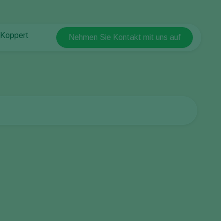
 Koppert
Nehmen Sie Kontakt mit uns auf
Koppert Global
 Koppert
Argentina
 & Infos
Austria
ten bei Koppert
Belgium
akt
Brasil
Canada (English)
Canada (French)
Ecuador
Finland (Finnish)
Finland (Swedish)
France
Germany