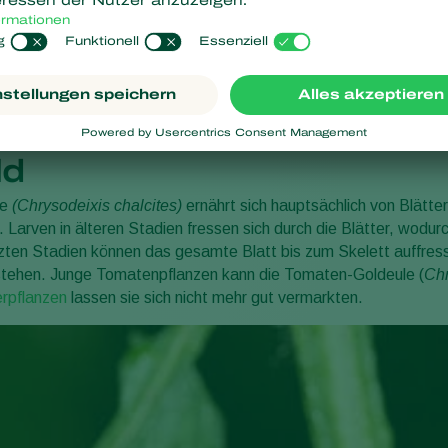
ld
le
(Chrysodeixis chalcites)
ernährt sich hauptsächlich von Blätter
Larven in älteren Stadien fressen sich durch die Blätter, wodurc
zten Stadien können das gesamte Blatt bis zum Skelett auffresse
stehen. Junge Tomatenpflanzen kann die Tomaten-Goldeule (
Chr
erpflanzen
lassen sie sich nicht mehr gut vermarkten.