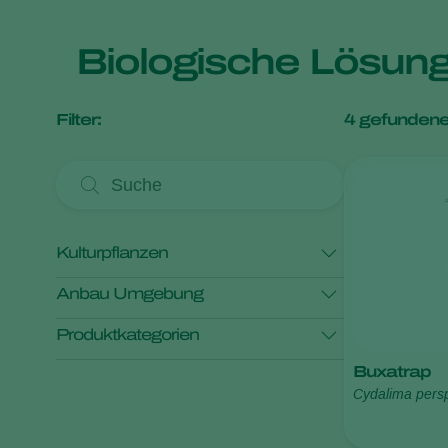
Biologische Lösun
Filter:
4
gefundene
Kulturpflanzen
Anbau Umgebung
Aubergine
Blühende Topfpflanzen
Produktkategorien
Cannabis
Chili
Erdbeere
Geschützte Kulturpflanzen
Buxatrap
Kulturpflanzen im Freiland
Monitoring
Schädlingsbekämpfung
Cydalima pers
Alle anzeigen