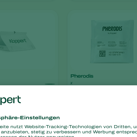
Pherodis
x
nimale Resistenz
Keine chemischen