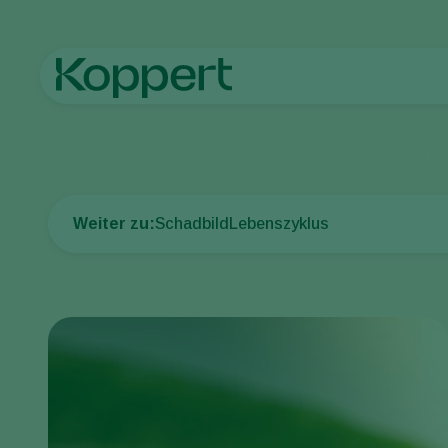
Startseite
Pflanzenschutz
Pflanzenschädlinge
Raupen
To
Weiter zu:
Schadbild
Lebenszyklus