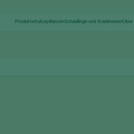
Produkte
Kulturpflanzen
Schädlinge und Krankheiten
Über
Pflanzenschädlinge
Schädlingsbekämpfung
Gemüse (geschützter Anbau)
Über
Pflanzenkrankheiten
Krankheitsbekämpfung
Zierpflanzen
News
maten-Goldeule
Bestäubung
Freilandgemüse
Arbei
Pflanzenhilfsmittel
Landwirtschaftliche Kulturpflanzen
Kont
Ausbringtechnik
Monitoring