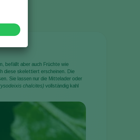
n, befällt aber auch Früchte wie
h diese skelettiert erscheinen. Die
n. Sie lassen nur die Mittelader oder
ysodeixis chalcites
)
vollständig kahl