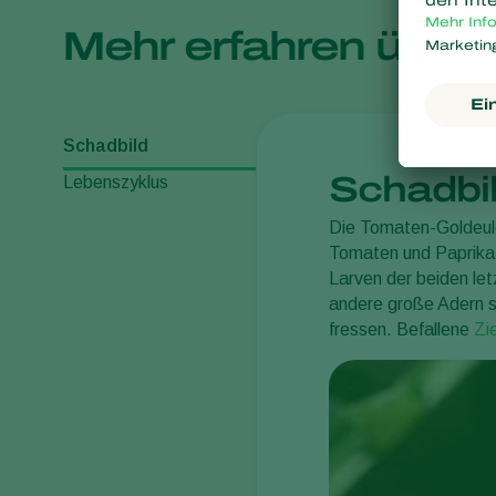
Mehr erfahren über
Schadbild
Schadbi
Lebenszyklus
Die Tomaten-Goldeu
Tomaten und Paprika. 
Larven der beiden let
andere große Adern 
fressen. Befallene
Zi