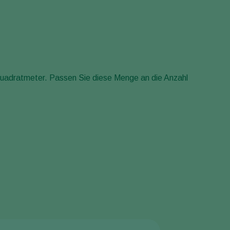
Sweden
Switzerland
Turkey
USA
adratmeter. Passen Sie diese Menge an die Anzahl
United Kingdom