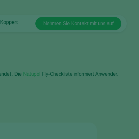
 Koppert
Nehmen Sie Kontakt mit uns auf
Koppert Global
 Koppert
Argentina
 & Infos
Austria
ten bei Koppert
Belgium
akt
Brasil
wendet. Die
Natupol
Fly-Checkliste informiert Anwender,
Canada (English)
Canada (French)
Ecuador
Finland (Finnish)
Finland (Swedish)
France
Germany