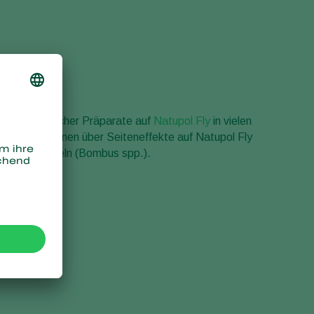
fekte chemischer Präparate auf
Natupol Fly
in vielen
. Informationen über Seiteneffekte auf Natupol Fly
en
für Hummeln (Bombus spp.).