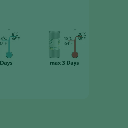
Greece
Hungary
India
Italy
Kenya
Korea
Mexico
Netherlands
Paraguay
Poland
Portugal
Russia
South Africa
Spain