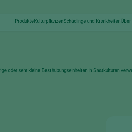
Produkte
Kulturpflanzen
Schädlinge und Krankheiten
Über
Pflanzenschädlinge
Schädlingsbekämpfung
Gemüse (geschützter Anbau)
Über
Pflanzenkrankheiten
Krankheitsbekämpfung
Zierpflanzen
News
Bestäubung
Freilandgemüse
Arbei
Pflanzenhilfsmittel
Landwirtschaftliche Kulturpflanzen
Kont
Ausbringtechnik
rige oder sehr kleine Bestäubungseinheiten in Saatkulturen ver
Monitoring