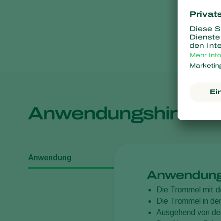
Anwendungshinwei
Anwendung
Anwendun
Die Trommel mit d
Die Trommel in de
Ausgehend von der