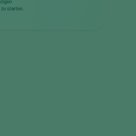
stigen
 zu starten.
Wen