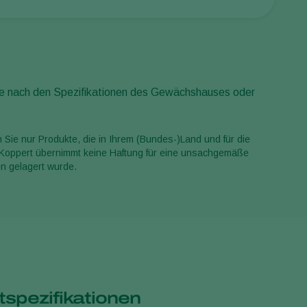
Sweden
Switzerland
Turkey
USA
n je nach den Spezifikationen des Gewächshauses oder
United Kingdom
ie nur Produkte, die in Ihrem (Bundes-)Land und für die
n. Koppert übernimmt keine Haftung für eine unsachgemäße
n gelagert wurde.
spezifikationen