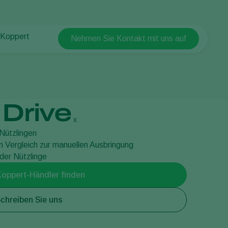
 Koppert
Nehmen Sie Kontakt mit uns auf
Koppert Global
 Koppert
Argentina
 & Infos
Austria
ten bei Koppert
Belgium
akt
Drive
Brasil
x
Canada (English)
Nützlingen
im Vergleich zur manuellen Ausbringung
Canada (French)
 der Nützlinge
Ecuador
Koppert-Händler finden
Finland (Finnish)
Finland (Swedish)
chreiben Sie uns
France
Germany