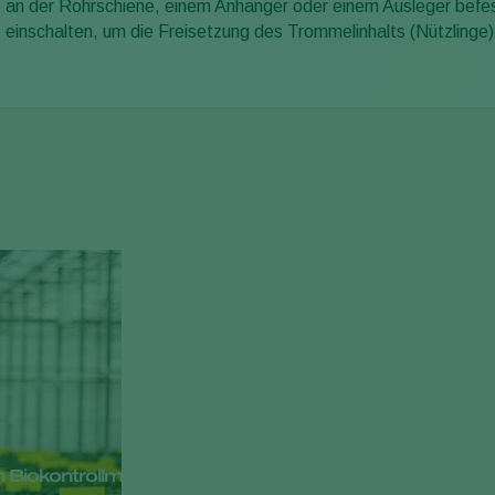
 an der Rohrschiene, einem Anhänger oder einem Ausleger befe
einschalten, um die Freisetzung des Trommelinhalts (Nützlinge)
 Biokontrollmitteln mit Natutec Airobreez