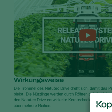
Wirkungsweise
Die Trommel des Natutec Drive dreht sich, damit das 
bleibt. Die Nützlinge werden durch Röhren auf die Kultur
den Natutec Drive entwickelte Kerntechnologie verteilt 
über mehrere Reihen.