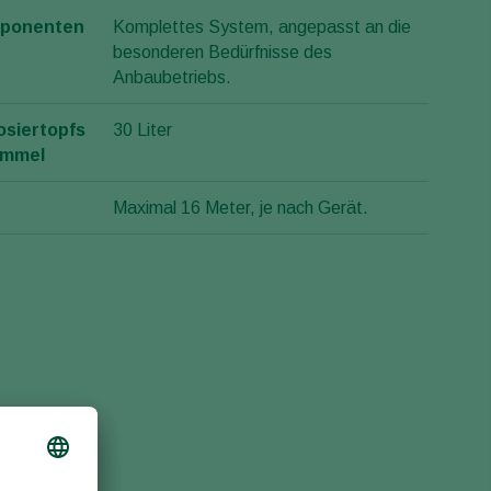
ponenten
Komplettes System, angepasst an die
besonderen Bedürfnisse des
Anbaubetriebs.
osiertopfs
30 Liter
ommel
Maximal 16 Meter, je nach Gerät.