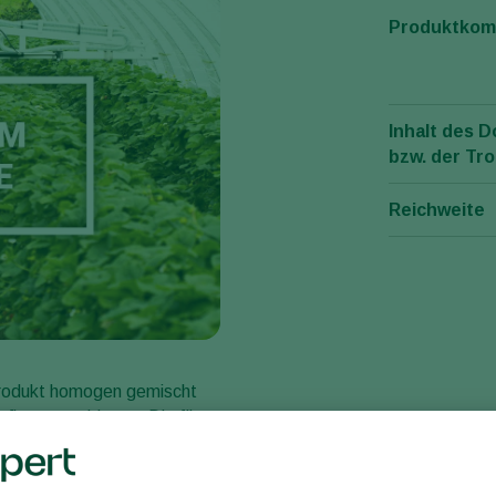
Produktkom
Inhalt des D
bzw. der Tr
Reichweite
Produkt homogen gemischt
pflanzen geblasen. Die für
die Nützlinge gleichmäßig