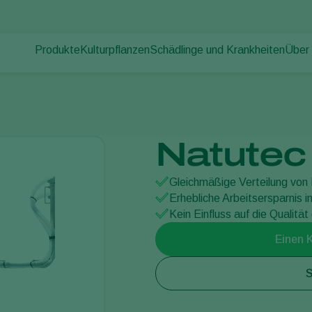
Produkte
Kulturpflanzen
Schädlinge und Krankheiten
Über
Pflanzenschädlinge
Schädlingsbekämpfung
Gemüse (geschützter Anbau)
Über
Pflanzenkrankheiten
Krankheitsbekämpfung
Zierpflanzen
News
Bestäubung
Freilandgemüse
Arbei
Pflanzenhilfsmittel
Landwirtschaftliche Kulturpflanzen
Kont
Natutec 
Ausbringtechnik
Monitoring
Gleichmäßige Verteilung von 
Erhebliche Arbeitsersparnis 
Kein Einfluss auf die Qualität
Einen 
S