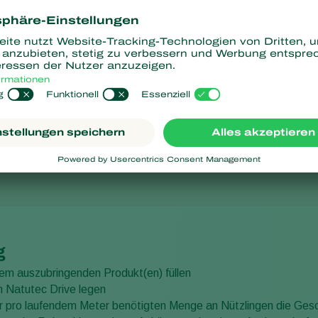
se
g
em auszubringenden Produkt(en) füllen
n Natutec Drive legen
 pro laufendem Meter benötigten Menge an Nützlingen die Gesc