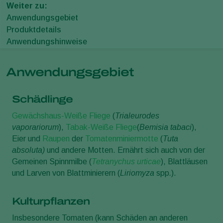
Weiter zu:
Anwendungsgebiet
Produktdetails
Anwendungshinweise
Anwendungsgebiet
Schädlinge
Gewächshaus-Weiße Fliege
(
Trialeurodes
vaporariorum
),
Tabak-Weiße Fliege
(
Bemisia tabaci
),
Eier und
Raupen
der
Tomatenminiermotte
(
Tuta
absoluta)
und andere Motten. Ernährt sich auch von der
Gemeinen Spinnmilbe (
Tetranychus urticae
), Blattläusen
und Larven von Blattminierern (
Liriomyza
spp
.
).
Kulturpflanzen
Insbesondere Tomaten (kann Schäden an anderen