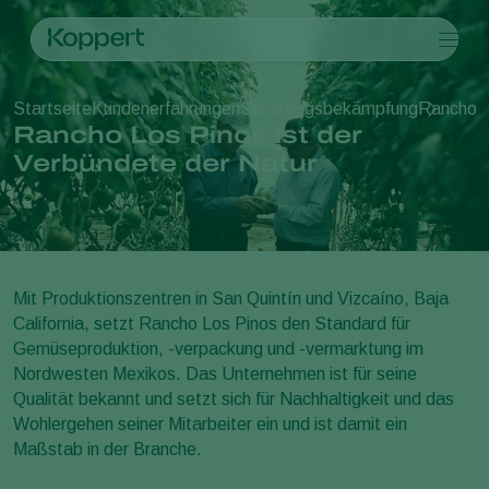
Produkte
Startseite
Kundenerfahrungen
Schädlingsbekämpfung
Rancho L
Koppert One
Ansprechpartner
Produkte
Kulturpflanzen
Rancho Los Pinos ist der
Schädlingsbekämpfung
Kulturpflanzen
Schädlinge und Krankheiten
Verbündete der Natur
Krankheitsbekämpfung
Gemüse (geschützter Anbau)
Schädlinge und Krankheiten
Über Koppert
Suche
Bestäubung
Zierpflanzen
Pflanzenschädlinge
Über Koppert
Pflanzenhilfsmittel
Freilandgemüse
Pflanzenkrankheiten
Über Koppert
Ausbringtechnik
Landwirtschaftliche Kulturpflanzen
News & Infos
Monitoring
Arbeiten bei Koppert
Mit Produktionszentren in San Quintín und Vizcaíno, Baja
Kontakt
California, setzt Rancho Los Pinos den Standard für
Gemüseproduktion, -verpackung und -vermarktung im
Nordwesten Mexikos. Das Unternehmen ist für seine
Qualität bekannt und setzt sich für Nachhaltigkeit und das
Wohlergehen seiner Mitarbeiter ein und ist damit ein
Maßstab in der Branche.