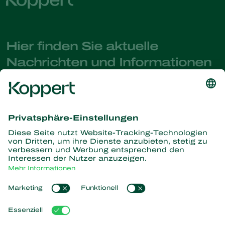
Hier finden Sie aktuelle
Nachrichten und Informationen
Melden Sie sich hier an
Partners with Nature
Raubmilben
Über Koppert
Räuber
Parasitische Wespen
Über Koppert
Nützliche Nematoden
Beliebte Links
News & Infos
Nützliche Mikroorganismen
Arbeiten bei Koppert
Pflanzenschutz
Kundenerfahrungen
Kontakt
Bestäubung
Koppert One
Koppert Global